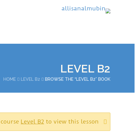
LEVEL B2
HOME
LEVEL B2
BROWSE THE “LEVEL B2” BOOK
 course
Level B2
to view this lesson.